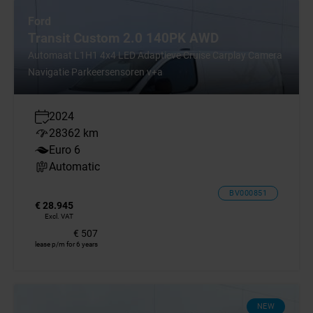
Ford
Transit Custom 2.0 140PK AWD
Automaat L1H1 4x4 LED Adaptieve Cruise Carplay Camera
Navigatie Parkeersensoren v+a
2024
28362 km
Euro 6
Automatic
BV000851
€ 28.945
Excl. VAT
€ 507
lease p/m for 6 years
NEW