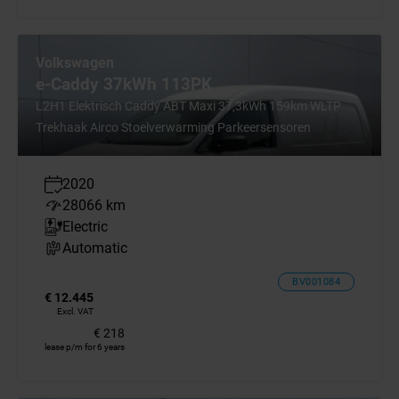
Volkswagen
e-Caddy 37kWh 113PK
L2H1 Elektrisch Caddy ABT Maxi 37,3kWh 159km WLTP
Trekhaak Airco Stoelverwarming Parkeersensoren
2020
28066 km
Electric
Automatic
BV001084
€ 12.445
Excl. VAT
€ 218
lease p/m for 6 years