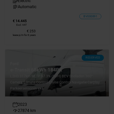
Electric
Automatic
BV000891
€ 14.445
Excl. VAT
€ 253
lease p/m for 6 years
RESERVED
Ford
e-Transit 68kWh 184PK
L2H3 317km WLTP 97.3% (SOH) BEV Snelladen 360°
Camera Climate Control Cruise Control Navigatie Carplay
Parkeersensoren v+a
2023
27874 km