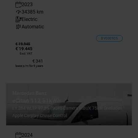
2023
34385 km
Electric
Automatic
BV000925
€ 19.945
€ 19.445
Excl. VAT
€ 341
lease p/m for 6 years
Mercedes Benz
eCitan 112 51kWh
L1 284 WLTP 97,8% (SOH) Camera MBUX 75kW Snelladen
Apple Carplay Cruise Control
2024