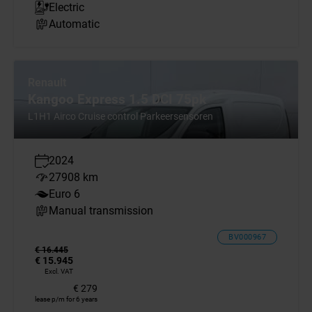
Electric
Automatic
Renault
Kangoo Express 1.5 DCI 75pk
L1H1 Airco Cruise control Parkeersensoren
2024
27908 km
Euro 6
Manual transmission
BV000967
€ 16.445
€ 15.945
Excl. VAT
€ 279
lease p/m for 6 years