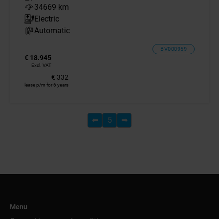
34669 km
Electric
Automatic
BV000959
€ 18.945
Excl. VAT
€ 332
lease p/m for 6 years
⬅
5
➡
Menu