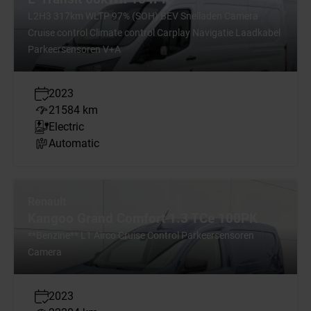
L2H3 317km WLTP 97% (SOH) BEV Snelladen Camera
Cruise control Climate control Carplay Navigatie Laadkabel
Parkeersensoren V+A
2023
21584 km
Electric
Automatic
Renault
Kangoo Grand Comfort 1.3 TCe 100PK
**Benzine** L1 Airco Cruise Control Parkeersensoren
Camera
2023