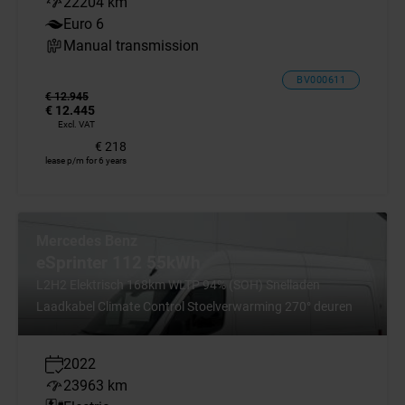
22204 km
Euro 6
Manual transmission
BV000611
€ 12.945
€ 12.445
Excl. VAT
€ 218
lease p/m for 6 years
Mercedes Benz
eSprinter 112 55kWh
L2H2 Elektrisch 168km WLTP 94% (SOH) Snelladen
Laadkabel Climate Control Stoelverwarming 270° deuren
2022
23963 km