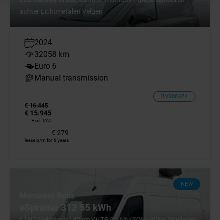
achter Lichtmetalen Velgen
2024
32058 km
Euro 6
Manual transmission
BV000624
€ 16.445
€ 15.945
Excl. VAT
€ 279
lease p/m for 6 years
NEW
Mercedes Benz
eSprinter 312 55 kWh
L2H2 Elektrisch 145km WLTP 92,6% (SOH) 80kw Snelladen