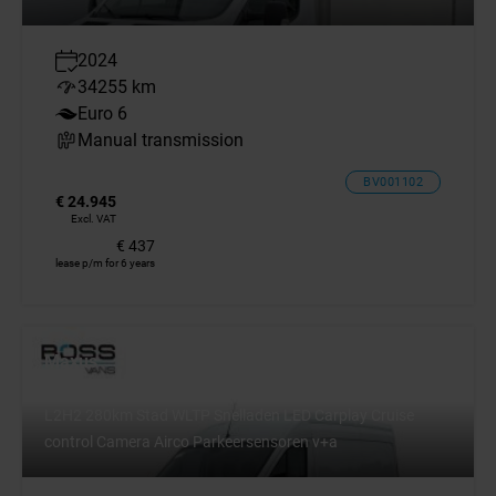
2024
34255 km
Euro 6
Manual transmission
BV001102
€ 24.945
Excl. VAT
€ 437
lease p/m for 6 years
Maxus
eDeliver 9 72kWh 204PK
L2H2 280km Stad WLTP Snelladen LED Carplay Cruise
control Camera Airco Parkeersensoren v+a