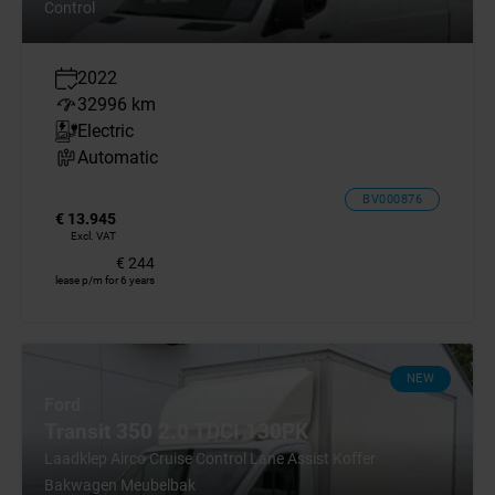
Control
2022
32996 km
Electric
Automatic
BV000876
€ 13.945
Excl. VAT
€ 244
lease p/m for 6 years
NEW
Ford
Transit 350 2.0 TDCI 130PK
Laadklep Airco Cruise Control Lane Assist Koffer
Bakwagen Meubelbak