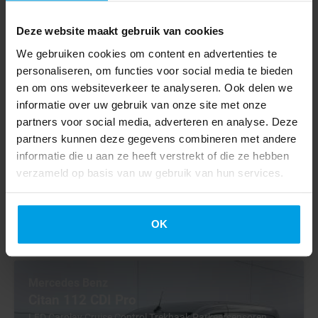
L2H2 Elektrisch 145km WLTP 93,7% (SOH) 80kw Snelladen
Deze website maakt gebruik van cookies
Climate Control Camera
We gebruiken cookies om content en advertenties te
personaliseren, om functies voor social media te bieden
2023
en om ons websiteverkeer te analyseren. Ook delen we
29310 km
informatie over uw gebruik van onze site met onze
Electric
partners voor social media, adverteren en analyse. Deze
Automatic
partners kunnen deze gegevens combineren met andere
informatie die u aan ze heeft verstrekt of die ze hebben
BV001098
€ 15.445
verzameld op basis van uw gebruik van hun services.
€ 14.745
Excl. VAT
€ 258
lease p/m for 6 years
OK
Mercedes Benz
Citan 112 CDI Pro
LED Carplay Cruise Control Trekhaak Parkeersensoren