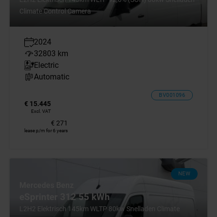
Climate Control Camera
2024
32803 km
Electric
Automatic
BV001096
€ 15.445
Excl. VAT
€ 271
lease p/m for 6 years
NEW
Mercedes Benz
eSprinter 312 55 kWh
L2H2 Elektrisch 145km WLTP 80kw Snelladen Climate