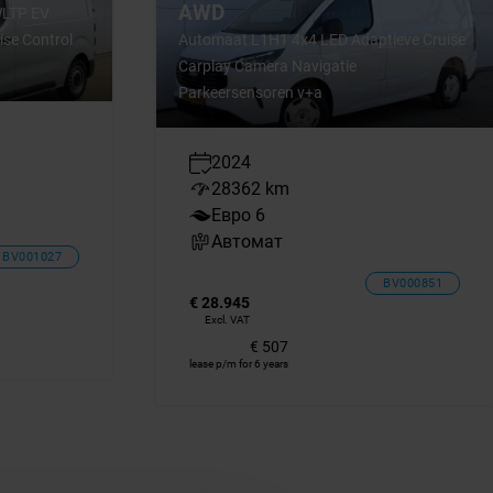
AWD
WLTP EV
ise Control
Automaat L1H1 4x4 LED Adaptieve Cruise
Carplay Camera Navigatie
Parkeersensoren v+a
2024
28362 km
Евро 6
Автомат
BV001027
BV000851
€ 28.945
Excl. VAT
€ 507
lease p/m for 6 years