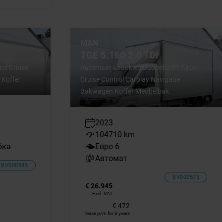
MAN
TGE 5.160 2.0 TDI
rol Cruise
Automaat Laadklep Dubbellucht Airco
 Koffer
Cruise Control Carplay Navigatie
Bakwagen Koffer Meubelbak
2023
104710 km
бка
Евро 6
Автомат
BV000989
BV000575
€ 26.945
Excl. VAT
€ 472
lease p/m for 6 years