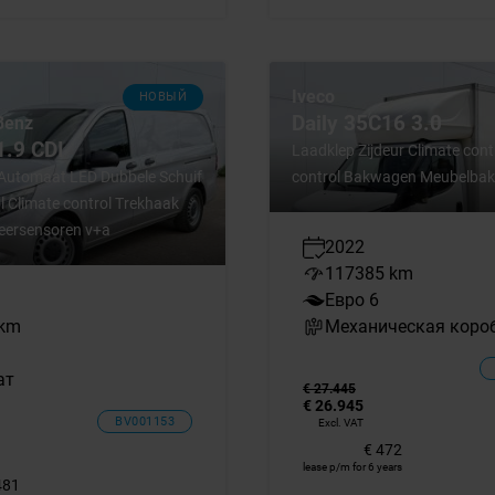
Iveco
НОВЫЙ
Daily 35C16 3.0
Benz
1.9 CDI
Laadklep Zijdeur Climate cont
Automaat LED Dubbele Schuif
control Bakwagen Meubelbak
l Climate control Trekhaak
eersensoren v+a
2022
117385 km
Евро 6
 km
Механическая коро
ат
€ 27.445
€ 26.945
BV001153
Excl. VAT
€ 472
lease p/m for 6 years
481