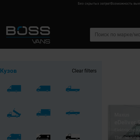
Без скрытых затрат
Возможность выех
Кузов
Clear filters
Maxus
eDeliver
Elektrische 
Thermo King 