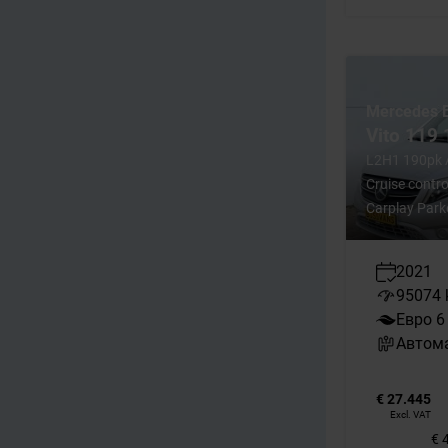
Mercedes 
Vito 119 
L2H1 190pk 
Cruise contro
Carplay Park
2021
95074
Евро 6
Автом
€ 27.445
Excl. VAT
€ 