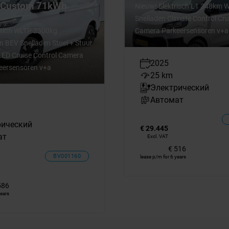
t Custom 71kWh
Nieuw! Elektrisch L1 348km 
Snelladen Climate Control Cru
344km WLTP 2300kg
Camera Parkeersensoren v+a
 BEV Snelladen Stoel + Stuur
ED Cruise Control Camera
2025
eersensoren v+a
25 km
Электрический
Автомат
m
рический
€ 29.445
ат
Excl. VAT
€ 516
BV001160
lease p/m for 6 years
586
years