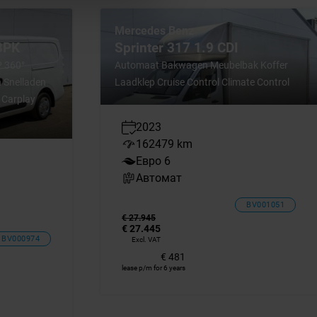
Mercedes Benz
3PK
Sprinter 317 1.9 CDI
P 360°
Automaat Bakwagen Meubelbak Koffer
 Snelladen
Laadklep Cruise Control Climate Control
l Carplay
2023
162479 km
Евро 6
Автомат
BV001051
€ 27.945
€ 27.445
BV000974
Excl. VAT
€ 481
lease p/m for 6 years