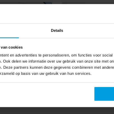
Maxus
16 3.0
eDeliver 9 72kWh 20
ne Kipper Dubbellucht 3,5t
NIEUW! 288km WLTP L3H2 Ap
oelen Airco Cruise Control
Stoelverwarming Snelladen L
Details
2023
 van cookies
327 km
ent en advertenties te personaliseren, om functies voor social
 km
Электрический
. Ook delen we informatie over uw gebruik van onze site met on
Автомат
e. Deze partners kunnen deze gegevens combineren met andere i
ическая коробка
erzameld op basis van uw gebruik van hun services.
€ 29.945
BV000988
€ 28.945
Excl. VAT
€ 507
507
lease p/m for 6 years
years