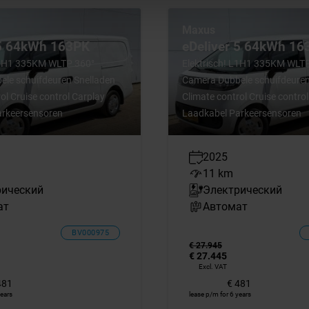
Maxus
 5 64kWh 163PK
eDeliver 5 64kWh 16
 L1H1 335KM WLTP 360°
Elektrisch! L1H1 335KM WLT
le schuifdeuren Snelladen
Camera Dubbele schuifdeuren
ol Cruise control Carplay
Climate control Cruise contro
arkeersensoren
Laadkabel Parkeersensoren
2025
11 km
рический
Электрический
ат
Автомат
BV000975
€ 27.945
€ 27.445
Excl. VAT
481
€ 481
years
lease p/m for 6 years