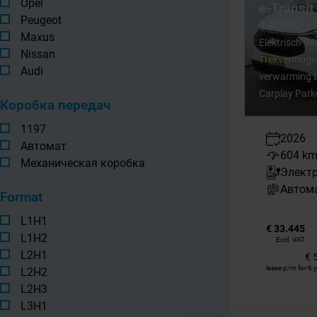
Opel
e-Transi
Peugeot
140PK
Maxus
Elektrisch 
Nissan
Trekvermogen
Audi
verwarming L
Carplay Park
Коробка передач
1197
2026
Автомат
604 k
Механическая коробка
Элект
Автом
Format
L1H1
€ 33.445
L1H2
Excl. VAT
L2H1
€ 
lease p/m for 6 
L2H2
L2H3
L3H1