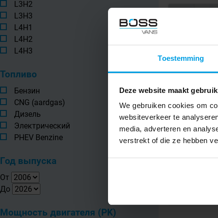
L3H2
L3H3
Iveco
L4H1
Daily 35C
L4H2
Dubbele Cabi
L4H3
Trekhaak 6 St
Toestemming
Benne Tipper
Топливо
Deze website maakt gebruik
Бензин
2022
CNG (aardgas)
We gebruiken cookies om cont
61721
Дизель
websiteverkeer te analyseren
Евро 6
Электрический
media, adverteren en analys
Механ
PHEV Benzine
verstrekt of die ze hebben v
Год выпуска
€ 28.945
Excl. VAT
От
€ 
lease p/m for 6 
До
Мощность двигателя (PK)