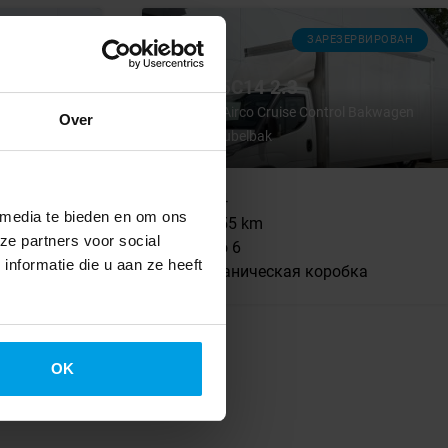
ЗАРЕЗЕРВИРОВАН
4PK
Iveco
Daily 35C14 2.3
ple Carplay
ED Airco
Laadklep Airco Cruise Control Bakwagen
Over
Koffer Meubelbak
2024
 media te bieden en om ons
55855 km
ze partners voor social
Евро 6
nformatie die u aan ze heeft
Механическая коробка
BV001077
OK