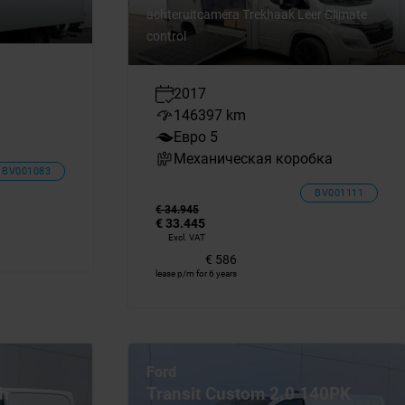
achteruitcamera Trekhaak Leer Climate
control
2017
146397 km
Евро 5
Механическая коробка
BV001083
BV001111
€ 34.945
€ 33.445
Excl. VAT
€ 586
lease p/m for 6 years
Ford
Wh
Transit Custom 2.0 140PK