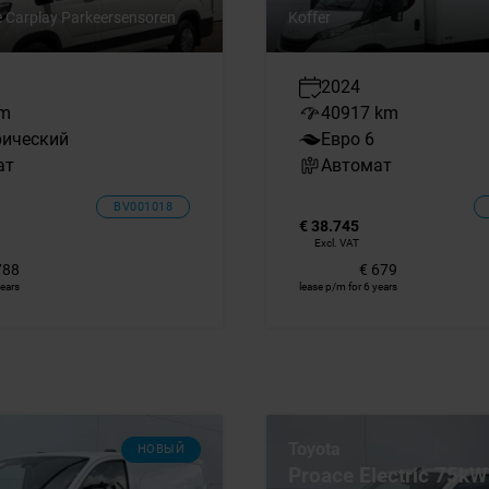
e Carplay Parkeersensoren
Koffer
2024
km
40917 km
рический
Евро 6
ат
Автомат
BV001018
€ 38.745
Excl. VAT
788
€ 679
years
lease p/m for 6 years
Toyota
НОВЫЙ
Proace Electric 75k