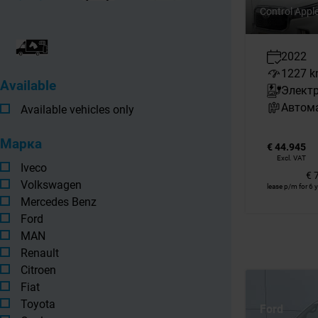
Control Appl
2022
1227 
Available
Элект
Автом
Available vehicles only
Марка
€ 44.945
Excl. VAT
Iveco
€ 
Volkswagen
lease p/m for 6 
Mercedes Benz
Ford
MAN
Renault
Citroen
Fiat
Toyota
Ford