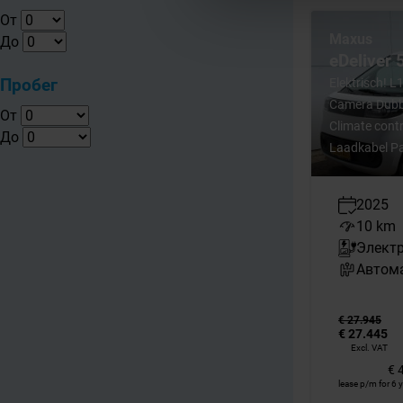
От
Maxus
До
eDeliver
Пробег
Elektrisch!
Camera Dubbe
От
Climate contr
До
Laadkabel P
2025
10 km
Элект
Автом
€ 27.945
€ 27.445
Excl. VAT
€ 
lease p/m for 6 