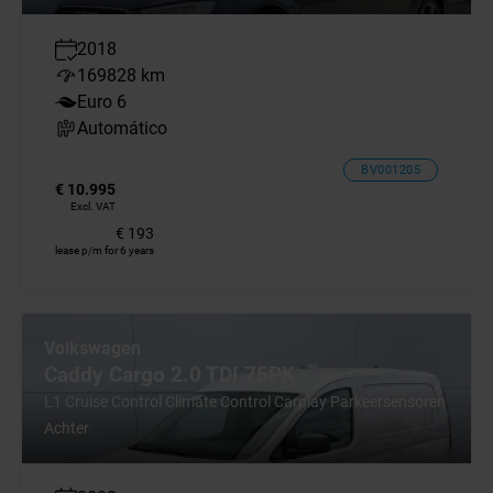
2018
169828 km
Euro 6
Automático
BV001205
€ 10.995
Excl. VAT
€ 193
lease p/m for 6 years
Volkswagen
Caddy Cargo 2.0 TDI 75PK
L1 Cruise Control Climate Control Carplay Parkeersensoren
Achter