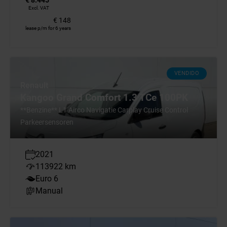
€ 8.445
Excl. VAT
€ 148
lease p/m for 6 years
VENDIDO
Renault
Kangoo Grand Comfort 1.3 TCe 100PK
**Benzine** L1 Airco Navigatie Carplay Cruise Control
Parkeersensoren
2021
113922 km
Euro 6
Manual