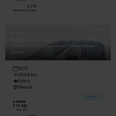
€ 210
lease p/m for 6 years
Renault
Kangoo Grand Comfort 1.3 TCe 100PK
**Benzine** L1 Airco Cruise Control Parkeersensoren
Camera
2023
22204 km
Euro 6
Manual
BV000611
€ 12.945
€ 12.445
Excl. VAT