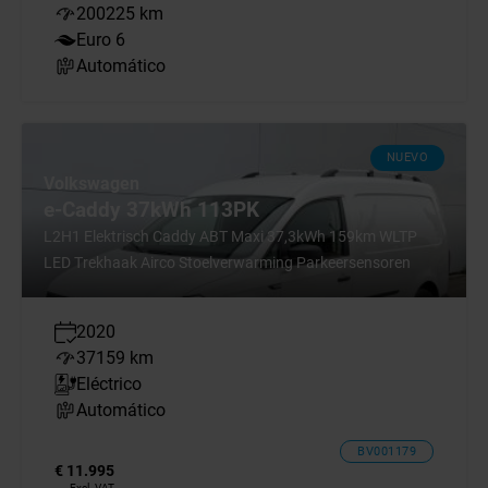
200225 km
Euro 6
Automático
NUEVO
Volkswagen
e-Caddy 37kWh 113PK
L2H1 Elektrisch Caddy ABT Maxi 37,3kWh 159km WLTP
LED Trekhaak Airco Stoelverwarming Parkeersensoren
2020
37159 km
Eléctrico
Automático
BV001179
€ 11.995
Excl. VAT