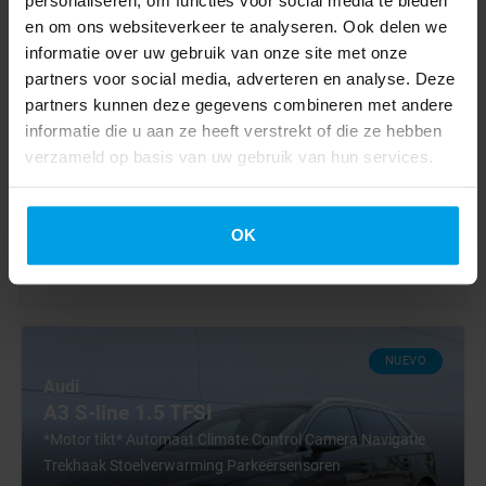
personaliseren, om functies voor social media te bieden
en om ons websiteverkeer te analyseren. Ook delen we
2018
informatie over uw gebruik van onze site met onze
81367 km
partners voor social media, adverteren en analyse. Deze
Euro 6
partners kunnen deze gegevens combineren met andere
Manual
informatie die u aan ze heeft verstrekt of die ze hebben
verzameld op basis van uw gebruik van hun services.
BV000867
€ 11.445
€ 10.945
Excl. VAT
OK
€ 192
lease p/m for 6 years
NUEVO
Audi
A3 S-line 1.5 TFSI
*Motor tikt* Automaat Climate Control Camera Navigatie
Trekhaak Stoelverwarming Parkeersensoren