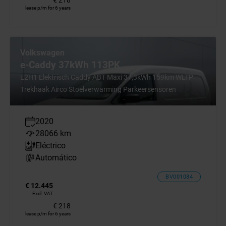
€ 218
lease p/m for 6 years
Volkswagen
e-Caddy 37kWh 113PK
L2H1 Elektrisch Caddy ABT Maxi 37,3kWh 159km WLTP
Trekhaak Airco Stoelverwarming Parkeersensoren
2020
28066 km
Eléctrico
Automático
BV001084
€ 12.445
Excl. VAT
€ 218
lease p/m for 6 years