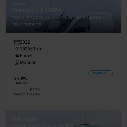
Nissan
Townstar 1.3 130PK
**Benzine** L1H1 LED Airco Cruise Control Camera
Parkeersensoren
2022
159659 km
Euro 6
Manual
BV000743
€ 9.995
Excl. VAT
€ 175
lease p/m for 6 years
Volkswagen
Caddy 2.0 TDI 4x4 123PK