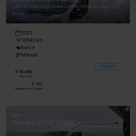
L3H2 SCHADE Airco Cruise Control Parkeersensoren LED
Euro 6
2023
50942 km
Euro 6
Manual
BV000861
€ 10.445
Excl. VAT
€ 183
lease p/m for 6 years
Ford
Transit 2.0 TDCI 130PK
L2H2 Airco Cruise Control Parkeersensoren