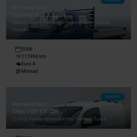
VENDIDO
Mercedes Benz
Sprinter 208 2.2 CDI
Dubbele Cabine Trekhaak 6 Personen Open laadbak
Pritische
2006
117994 km
Euro 4
Manual
VENDIDO
Mercedes Benz
Citan 109 1.5 CDI
L2 Airco Parkeersensoren Achter Trekhaak Euro 6