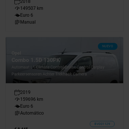
2018
149507 km
Euro 6
Manual
NUEVO
Opel
Combo 1.5D 130PK
Automaat L1 Climate Control Cruise Control Carplay
Parkeersensoren Achter Trekhaak Camera
2019
159696 km
Euro 6
Automático
BV001129