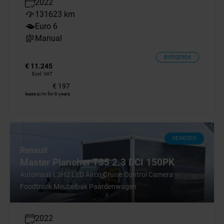
2022
131623 km
Euro 6
Manual
BV000906
€ 11.245
Excl. VAT
€ 197
lease p/m for 6 years
VENDIDO
Renault
Master Plancher T35 2.3 DCI 150PK
Automaat L3H2 LED Airco Cruise Control Camera
Foodtruck Meubelbak Paardenwagen
2022