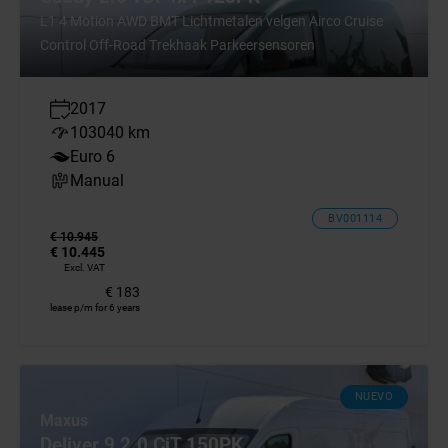
L1 4 Motion AWD BMT Lichtmetalen velgen Airco Cruise
Control Off-Road Trekhaak Parkeersensoren
2017
103040 km
Euro 6
Manual
BV001114
€ 10.945
€ 10.445
Excl. VAT
€ 183
lease p/m for 6 years
NUEVO
Maxus
Deliver 9 2.0 CiT 150PK