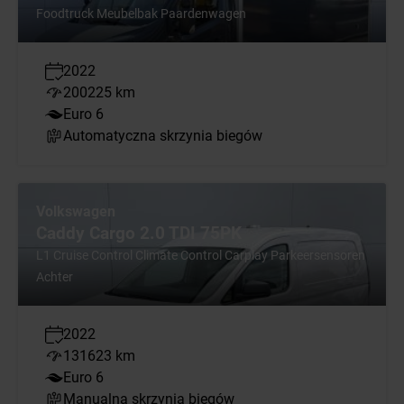
Foodtruck Meubelbak Paardenwagen
2022
200225 km
Euro 6
Automatyczna skrzynia biegów
Volkswagen
Caddy Cargo 2.0 TDI 75PK
L1 Cruise Control Climate Control Carplay Parkeersensoren
Achter
2022
131623 km
Euro 6
Manualna skrzynia biegów