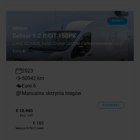
NOWY
Maxus
Deliver 9 2.0 CiT 150PK
L3H2 SCHADE Airco Cruise Control Parkeersensoren LED
Euro 6
2023
50942 km
Euro 6
Manualna skrzynia biegów
BV000861
€ 10.445
Excl. VAT
€ 183
lease p/m for 6 years