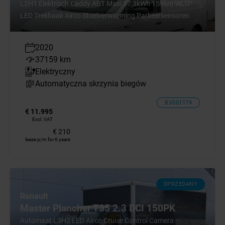
L2H1 Elektrisch Caddy ABT Maxi 37,3kWh 159km WLTP
LED Trekhaak Airco Stoelverwarming Parkeersensoren
2020
37159 km
Elektryczny
Automatyczna skrzynia biegów
BV001179
€ 11.995
Excl. VAT
€ 210
lease p/m for 6 years
SPRZEDANY
Renault
Master Plancher T35 2.3 DCI 150PK
Automaat L3H2 LED Airco Cruise Control Camera