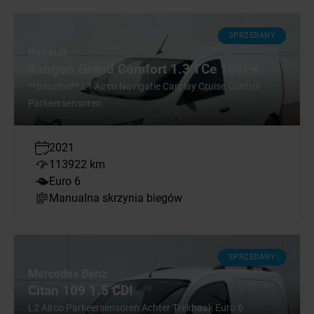
SPRZEDANY
Renault
Kangoo Grand Comfort 1.3 TCe 100PK
**Benzine** L1 Airco Navigatie Carplay Cruise Control
Parkeersensoren
2021
113922 km
Euro 6
Manualna skrzynia biegów
SPRZEDANY
Mercedes Benz
Citan 109 1.5 CDI
L2 Airco Parkeersensoren Achter Trekhaak Euro 6