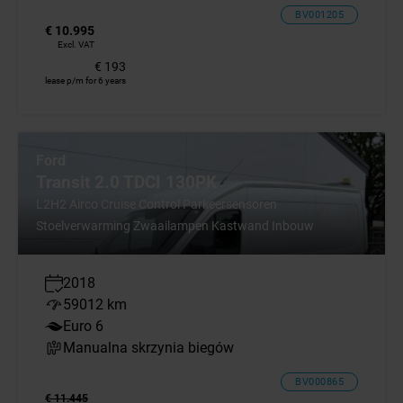
BV001205
€ 10.995
Excl. VAT
€ 193
lease p/m for 6 years
Ford
Transit 2.0 TDCI 130PK
L2H2 Airco Cruise Control Parkeersensoren
Stoelverwarming Zwaailampen Kastwand Inbouw
2018
59012 km
Euro 6
Manualna skrzynia biegów
BV000865
€ 11.445