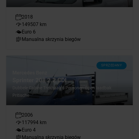
2018
149507 km
Euro 6
Manualna skrzynia biegów
SPRZEDANY
Mercedes Benz
Sprinter 208 2.2 CDI
Dubbele Cabine Trekhaak 6 Personen Open laadbak
Pritische
2006
117994 km
Euro 4
Manualna skrzynia biegów