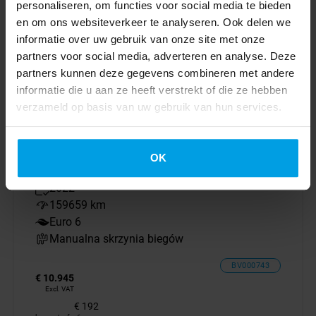
Excl. VAT
personaliseren, om functies voor social media te bieden
€ 192
en om ons websiteverkeer te analyseren. Ook delen we
lease p/m for 6 years
informatie over uw gebruik van onze site met onze
partners voor social media, adverteren en analyse. Deze
partners kunnen deze gegevens combineren met andere
informatie die u aan ze heeft verstrekt of die ze hebben
Nissan
verzameld op basis van uw gebruik van hun services.
Townstar 1.3 130PK
**Benzine** L1H1 LED Airco Cruise Control Camera
Parkeersensoren
OK
2022
159659 km
Euro 6
Manualna skrzynia biegów
BV000743
€ 10.945
Excl. VAT
€ 192