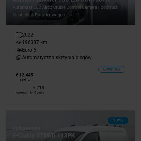
Automaat LED Airco Cruise Control Camera Foodtruck
Meubelbak Paardenwagen
2022
196387 km
Euro 6
Automatyczna skrzynia biegów
BV001162
€ 12.445
Excl. VAT
€ 218
lease p/m for 6 years
NOWY
Volkswagen
e-Caddy 37kWh 113PK