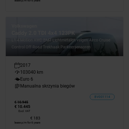
lease p/m for 6 years
Volkswagen
Caddy 2.0 TDI 4x4 123PK
L1 4 Motion AWD BMT Lichtmetalen velgen Airco Cruise
Control Off-Road Trekhaak Parkeersensoren
2017
103040 km
Euro 6
Manualna skrzynia biegów
BV001114
€ 10.945
€ 10.445
Excl. VAT
€ 183
lease p/m for 6 years