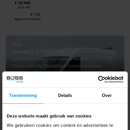
€ 10.945
Excl. VAT
€ 192
lease p/m for 6 years
Ford
Transit 2.0 TDCI 130PK
L2H2 Airco Cruise Control Parkeersensoren
Stoelverwarming Zwaailampen Kastwand Inbouw
2018
81367 km
Toestemming
Details
Over
Euro 6
Manualna skrzynia biegów
Deze website maakt gebruik van cookies
BV000867
€ 11.445
We gebruiken cookies om content en advertenties te
€ 10.945