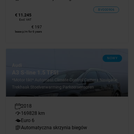
BV000906
€ 11.245
Excl. VAT
€ 197
lease p/m for 6 years
NOWY
Audi
A3 S-line 1.5 TFSI
*Motor tikt* Automaat Climate Control Camera Navigatie
Trekhaak Stoelverwarming Parkeersensoren
2018
169828 km
Euro 6
Automatyczna skrzynia biegów