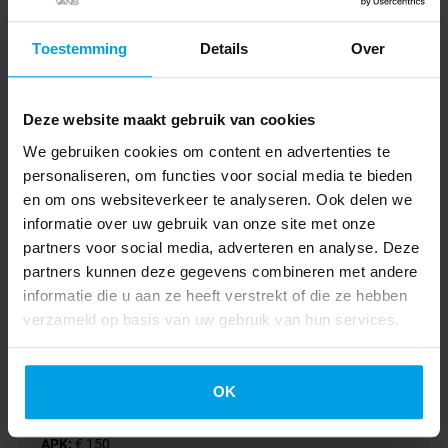
Stoelverwarming Zwaailampen Kastwand Inbouw
Toestemming
Details
Over
2018
59012 km
Euro 6
Deze website maakt gebruik van cookies
Handgeschakeld
We gebruiken cookies om content en advertenties te
personaliseren, om functies voor social media te bieden
BV000865
en om ons websiteverkeer te analyseren. Ook delen we
€ 11.445
€ 10.945
informatie over uw gebruik van onze site met onze
excl. BTW
partners voor social media, adverteren en analyse. Deze
€ 192
partners kunnen deze gegevens combineren met andere
lease p/m vanaf 6 jaar
informatie die u aan ze heeft verstrekt of die ze hebben
verzameld op basis van uw gebruik van hun services.
Populaire diensten
OK
Service & Onderhoud
APK:
€ 150