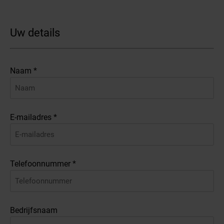
Peugeot
Uw details
Nissan
Naam *
Inruilen
Accessoires
E-mailadres *
Financieren
Servicebeurten
Export
Telefoonnummer *
Elektrische bedrijfswagens
Bedrijfsnaam