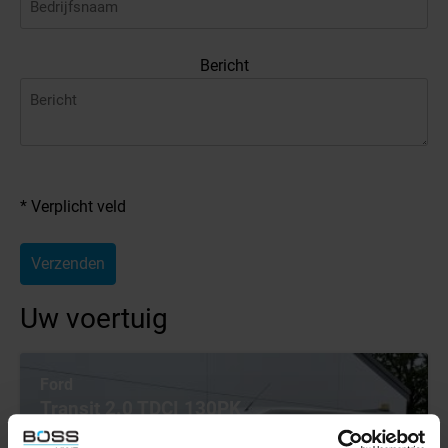
Bericht
* Verplicht veld
Verzenden
Uw voertuig
Ford
Transit 2.0 TDCI 130PK
L2H2 Airco Cruise Control Parkeersensoren