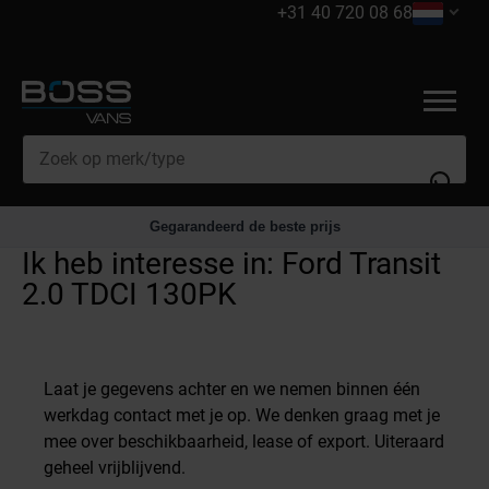
+31 40 720 08 68
Mercedes Benz
Gegarandeerd de beste prijs
Ik heb interesse in: Ford Transit
Iveco
2.0 TDCI 130PK
Ford
Maxus
Laat je gegevens achter en we nemen binnen één
MAN
werkdag contact met je op. We denken graag met je
mee over beschikbaarheid, lease of export. ​​​Uiteraard
Volkswagen
geheel vrijblijvend.
Renault