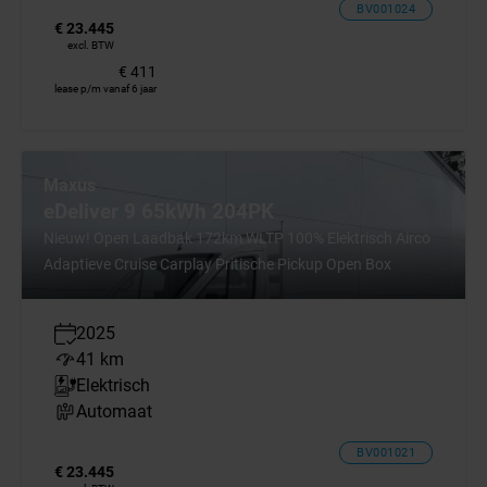
BV001024
€ 23.445
excl. BTW
€ 411
lease p/m vanaf 6 jaar
Maxus
eDeliver 9 65kWh 204PK
Nieuw! Open Laadbak 172km WLTP 100% Elektrisch Airco
Adaptieve Cruise Carplay Pritische Pickup Open Box
2025
41 km
Elektrisch
Automaat
BV001021
€ 23.445