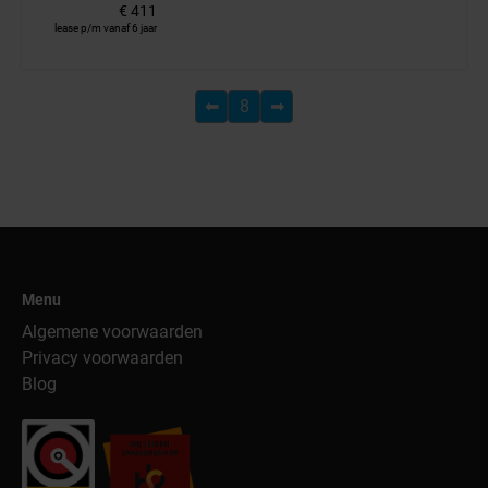
€ 411
lease p/m vanaf 6 jaar
⬅
8
➡
Menu
Algemene voorwaarden
Privacy voorwaarden
Blog