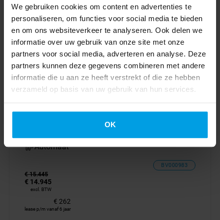
lease p/m vanaf 6 jaar
We gebruiken cookies om content en advertenties te
personaliseren, om functies voor social media te bieden
en om ons websiteverkeer te analyseren. Ook delen we
informatie over uw gebruik van onze site met onze
Nissan
partners voor social media, adverteren en analyse. Deze
Townstar EV 45kWh
partners kunnen deze gegevens combineren met andere
Elektrisch L1 260km WLTP LED Climate Control Cruise
informatie die u aan ze heeft verstrekt of die ze hebben
Control Laadkabel Parkeersensoren Citan Kangoo
verzameld op basis van uw gebruik van hun services.
2023
7618 km
OK
Elektrisch
Automaat
BV000983
€ 15.445
€ 14.945
excl. BTW
€ 262
lease p/m vanaf 6 jaar