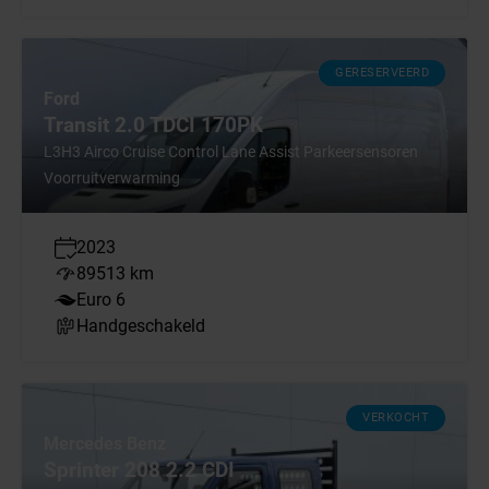
GERESERVEERD
Ford
Transit 2.0 TDCI 170PK
L3H3 Airco Cruise Control Lane Assist Parkeersensoren
Voorruitverwarming
2023
89513 km
Euro 6
Handgeschakeld
VERKOCHT
Mercedes Benz
Sprinter 208 2.2 CDI