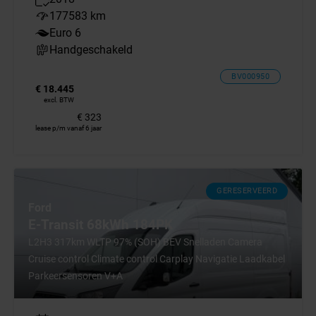
177583 km
Euro 6
Handgeschakeld
BV000950
€ 18.445
excl. BTW
€ 323
lease p/m vanaf 6 jaar
GERESERVEERD
Ford
E-Transit 68kWh 184PK
L2H3 317km WLTP 97% (SOH) BEV Snelladen Camera
Cruise control Climate control Carplay Navigatie Laadkabel
Parkeersensoren V+A