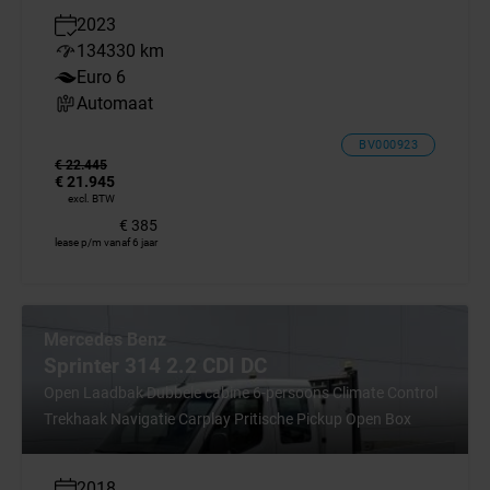
2023
134330 km
Euro 6
Automaat
BV000923
€ 22.445
€ 21.945
excl. BTW
€ 385
lease p/m vanaf 6 jaar
Mercedes Benz
Sprinter 314 2.2 CDI DC
Open Laadbak Dubbele cabine 6-persoons Climate Control
Trekhaak Navigatie Carplay Pritische Pickup Open Box
2018