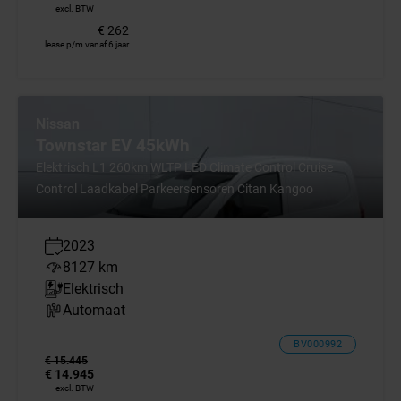
excl. BTW
€ 262
lease p/m vanaf 6 jaar
Nissan
Townstar EV 45kWh
Elektrisch L1 260km WLTP LED Climate Control Cruise
Control Laadkabel Parkeersensoren Citan Kangoo
2023
8127 km
Elektrisch
Automaat
BV000992
€ 15.445
€ 14.945
excl. BTW