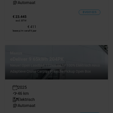
Automaat
BV001025
€ 23.445
excl. BTW
€ 411
lease p/m vanaf 6 jaar
Maxus
eDeliver 9 65kWh 204PK
Nieuw! Open Laadbak 172km WLTP 100% Elektrisch Airco
Adaptieve Cruise Carplay Pritische Pickup Open Box
2025
46 km
Elektrisch
Automaat