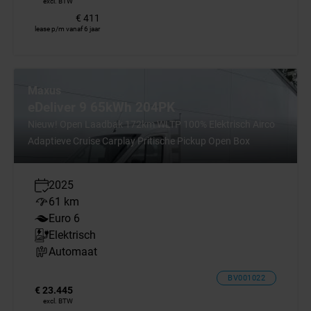
excl. BTW
€ 411
lease p/m vanaf 6 jaar
Maxus
eDeliver 9 65kWh 204PK
Nieuw! Open Laadbak 172km WLTP 100% Elektrisch Airco
Adaptieve Cruise Carplay Pritische Pickup Open Box
2025
61 km
Euro 6
Elektrisch
Automaat
BV001022
€ 23.445
excl. BTW