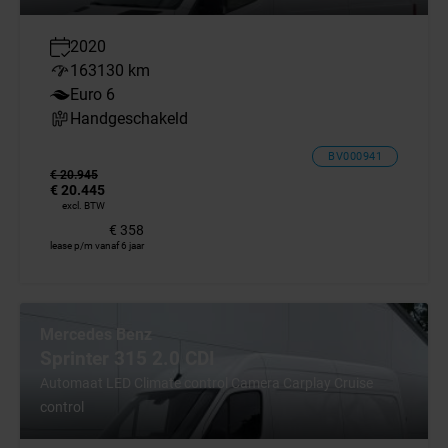
2020
163130 km
Euro 6
Handgeschakeld
BV000941
€ 20.945
€ 20.445
excl. BTW
€ 358
lease p/m vanaf 6 jaar
Mercedes Benz
Sprinter 315 2.0 CDI
Automaat LED Climate control Camera Carplay Cruise
control