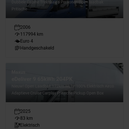
Dubbele Cabine Trekhaak 6 Personen Open laadbak
Pritische
2006
117994 km
Euro 4
Handgeschakeld
Maxus
eDeliver 9 65kWh 204PK
Nieuw! Open Laadbak 172km WLTP 100% Elektrisch Airco
Adaptieve Cruise Carplay Pritische Pickup Open Box
2025
83 km
Elektrisch