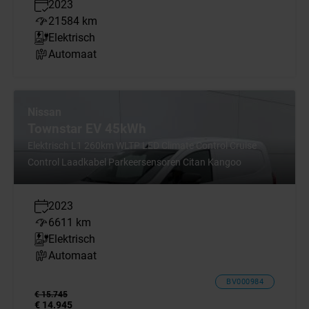
2023
21584 km
Elektrisch
Automaat
Nissan
Townstar EV 45kWh
Elektrisch L1 260km WLTP LED Climate Control Cruise
Control Laadkabel Parkeersensoren Citan Kangoo
2023
6611 km
Elektrisch
Automaat
BV000984
€ 15.745
€ 14.945