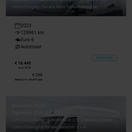
control Carplay Camera Airco Parkeersensoren
Peugeot
Nissan
2023
129961 km
Euro 6
Inruilen
Automaat
Accessoires
BV001005
€ 16.445
excl. BTW
Financieren
€ 288
lease p/m vanaf 6 jaar
Servicebeurten
Export
Elektrische bedrijfswagens
Mercedes Benz
Sprinter 516 2.2 CDI
L2H2 Dubbellucht 10 Inch MBUX 3,5t Trekhaak Climate
Control Navigatie Parkeersensoren V + A