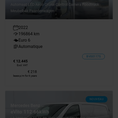
Automaat LED Airco Cruise Control Camera Foodtruck
Meubelbak Paardenwagen
2022
196864 km
Euro 6
Automatique
BV001175
€ 12.445
Excl. VAT
€ 218
lease p/m for 6 years
NOUVEAU
Mercedes Benz
eVito 112 66kWh