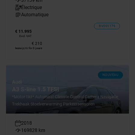
37159 km
Électrique
Automatique
BV001179
€ 11.995
Excl. VAT
€ 210
lease p/m for 6 years
NOUVEAU
Audi
A3 S-line 1.5 TFSI
*Motor tikt* Automaat Climate Control Camera Navigatie
Trekhaak Stoelverwarming Parkeersensoren
2018
169828 km