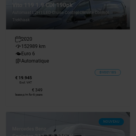
Vito 119 1.9 CDI 190pk
Automaat L2H1 LED Cruise Control Climate Control
Trekhaak
2020
152989 km
Euro 6
Automatique
BV001185
€ 19.945
Excl. VAT
€ 349
lease p/m for 6 years
NOUVEAU
Mercedes Benz