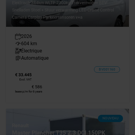
Elektrisch 344km WLTP 2300kg Trekvermogen BEV
Snelladen Stoel + Stuur verwarming LED Cruise Control
Camera Carplay Parkeersensoren v+a
2026
604 km
Électrique
Automatique
BV001160
€ 33.445
Excl. VAT
€ 586
lease p/m for 6 years
NOUVEAU
Renault
Master Plancher T35 2.3 DCI 150PK