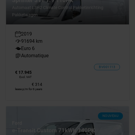
Sprinter 311 1.9 110PK
Automaat L3H2 Climate Control Pakketinrichting
Pakketwagen
2019
91694 km
Euro 6
Automatique
BV001113
€ 17.945
Excl. VAT
€ 314
lease p/m for 6 years
NOUVEAU
Ford
e-Transit Custom 71kWh 140PK