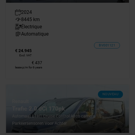
2024
8445 km
Électrique
Automatique
BV001121
€ 24.945
Excl. VAT
€ 437
lease p/m for 6 years
NOUVEAU
Renault
Trafic 2.0 dCi 170pk
Automaat L1H1 Cruise Control Airco camera
Parkeersensoren Voor Achter