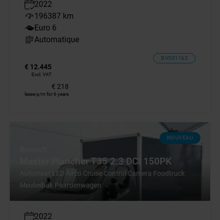
2022
196387 km
Euro 6
Automatique
BV001162
€ 12.445
Excl. VAT
€ 218
lease p/m for 6 years
NOUVEAU
Renault
Master Plancher T35 2.3 DCI 150PK
Automaat LED Airco Cruise Control Camera Foodtruck
Meubelbak Paardenwagen
2022