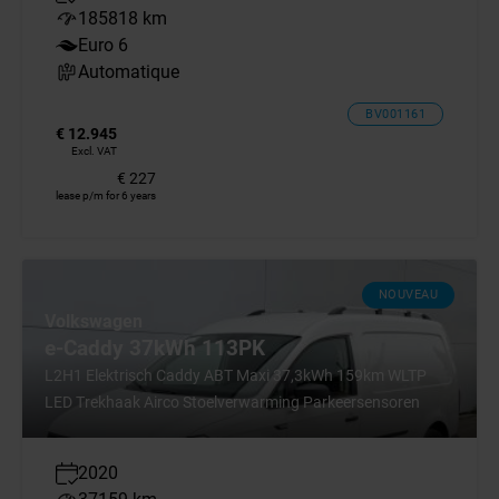
185818 km
Euro 6
Automatique
BV001161
€ 12.945
Excl. VAT
€ 227
lease p/m for 6 years
NOUVEAU
Volkswagen
e-Caddy 37kWh 113PK
L2H1 Elektrisch Caddy ABT Maxi 37,3kWh 159km WLTP
LED Trekhaak Airco Stoelverwarming Parkeersensoren
2020