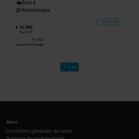
Euro 6
Automatique
BV001205
€ 10.995
Excl. VAT
€ 193
lease p/m for 6 years
1
➡
Menu
Conditions générales de vente
Politique de confidentialité