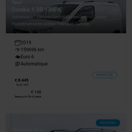
Opel
Combo 1.5D 130PK
Automaat L1 Climate Control Cruise Control Carplay
Parkeersensoren Achter Trekhaak Camera
2019
159696 km
Euro 6
Automatique
BV001129
€ 8.445
Excl. VAT
€ 148
lease p/m for 6 years
NOUVEAU
Mercedes Benz