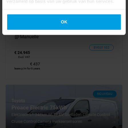
verzameld op basis van uw gebruik van hun services.
2024
OK
34255 km
Euro 6
Manuelle
BV001102
€ 24.945
Excl. VAT
€ 437
lease p/m for 6 years
NOUVEAU
Toyota
Proace Electric 75kWh
Elektrisch L1 348km WLTP EV Snelladen Climate Control
Cruise Control Camera Parkeersensoren