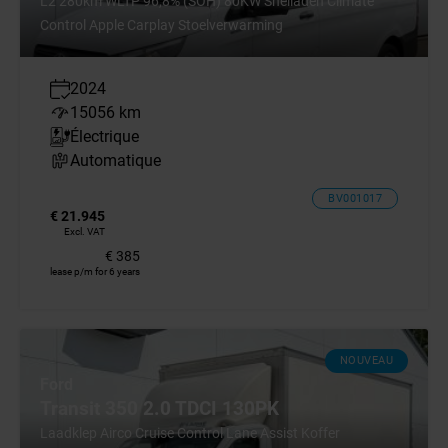
L2 280km WLTP 96,8% (SOH) 80KW Snelladen Climate
Control Apple Carplay Stoelverwarming
2024
15056 km
Électrique
Automatique
BV001017
€ 21.945
Excl. VAT
€ 385
lease p/m for 6 years
NOUVEAU
Ford
Transit 350 2.0 TDCI 130PK
Laadklep Airco Cruise Control Lane Assist Koffer