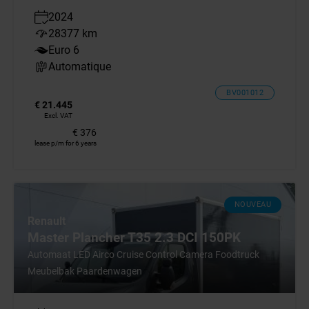
2024
28377 km
Euro 6
Automatique
BV001012
€ 21.445
Excl. VAT
€ 376
lease p/m for 6 years
NOUVEAU
Renault
Master Plancher T35 2.3 DCI 150PK
Automaat LED Airco Cruise Control Camera Foodtruck
Meubelbak Paardenwagen