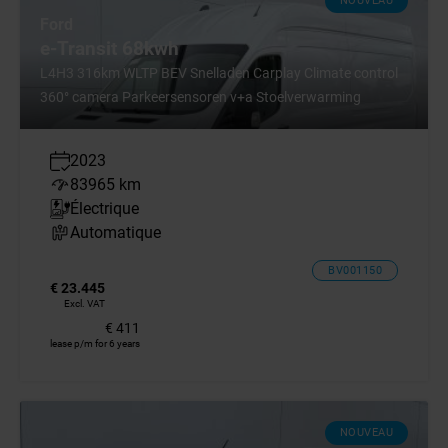
NOUVEAU
Ford
e-Transit 68kwh
L4H3 316km WLTP BEV Snelladen Carplay Climate control
360° camera Parkeersensoren v+a Stoelverwarming
2023
83965 km
Électrique
Automatique
BV001150
€ 23.445
Excl. VAT
€ 411
lease p/m for 6 years
NOUVEAU