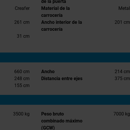
de la puerta
Creafer
Material de la
Metal
carrocería
261 cm
Ancho interior de la
201 cm
carrocería
31 cm
660 cm
Ancho
214 cm
248 cm
Distancia entre ejes
375 cm
155 cm
3500 kg
Peso bruto
7000 kg
combinado máximo
(GCW)