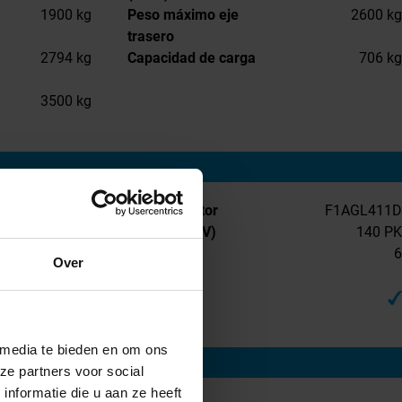
1900 kg
Peso máximo eje
2600 kg
trasero
2794 kg
Capacidad de carga
706 kg
3500 kg
Manual
Tipo de motor
F1AGL411D
Diésel
Potencia (CV)
140 PK
Euro 6
Número de
6
Over
marchas
2287 CC
AdBlue
 media te bieden en om ons
ze partners voor social
nformatie die u aan ze heeft