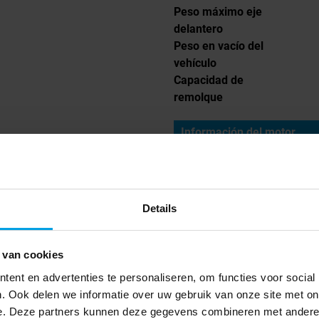
Peso máximo eje
delantero
Peso en vacío del
vehículo
Capacidad de
remolque
Información del motor
Transmisión
Combustible
Motor Eur
Details
Capacidad del
cilindro
 van cookies
ent en advertenties te personaliseren, om functies voor social
Cabina
. Ook delen we informatie over uw gebruik van onze site met on
e. Deze partners kunnen deze gegevens combineren met andere i