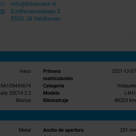
info@bossvans.nl
Eindhovensebaan 3
5505 JA Veldhoven
Iveco
Primera
2021-12-07
matriculación
5A105445674
Categoría
Volquete
aily 35C14 2.3
Modelo
L4H1
Blanco
Kilometraje
88203 km
Metal
Ancho de apertura
201 cm