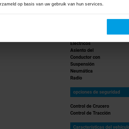
Asientos
erzameld op basis van uw gebruik van hun services.
Interior de la cabina
Aire Acondicionado
Espejos Ajustables
Eléctricos
Asiento del
Conductor con
Suspensión
Neumática
Radio
opciones de seguridad
Control de Crucero
Control de Tracción
Características del vehícul