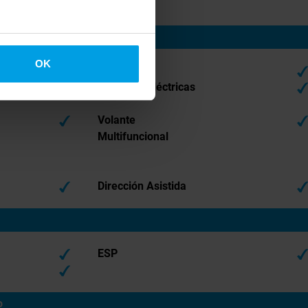
6
OK
Bluetooth
Ventanas Eléctricas
Volante
Multifuncional
Dirección Asistida
ESP
o