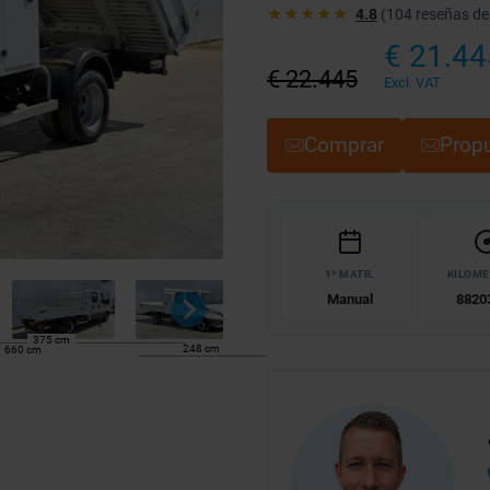
★★★★★
4.8
(104 reseñas de
€ 21.44
€ 22.445
Excl. VAT
Comprar
Propu
1ª MATR.
KILOM
Manual
8820
375 cm
248 cm
660 cm