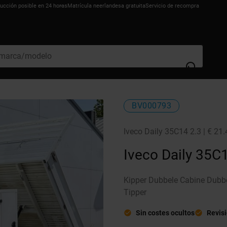
ucción posible en 24 horas
Matrícula neerlandesa gratuita
Servicio de recompra
BV000793
Iveco Daily 35C14 2.3 | € 21
Iveco Daily 35C
Kipper Dubbele Cabine Dubbel
Tipper
Sin costes ocultos
Revis