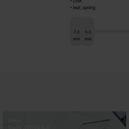
• Disk
• leaf_spring
7.3
6.3
mm
mm
Iveco
Daily 35C16 3.0