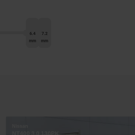
6.4
7.2
mm
mm
Nissan
NT400 3.0 130PK